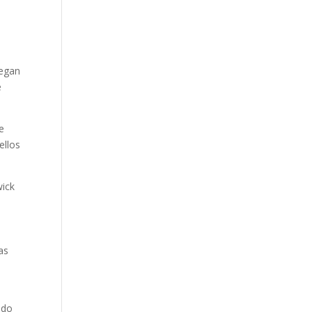
legan
e
e
ellos
wick
as
ado