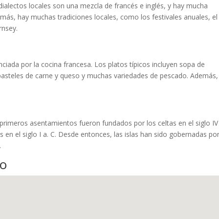
s dialectos locales son una mezcla de francés e inglés, y hay mucha
demás, hay muchas tradiciones locales, como los festivales anuales, el
rnsey.
nciada por la cocina francesa. Los platos típicos incluyen sopa de
 pasteles de carne y queso y muchas variedades de pescado. Además,
s primeros asentamientos fueron fundados por los celtas en el siglo IV
s en el siglo I a. C. Desde entonces, las islas han sido gobernadas por
.
do