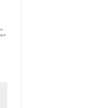
¡no
 que