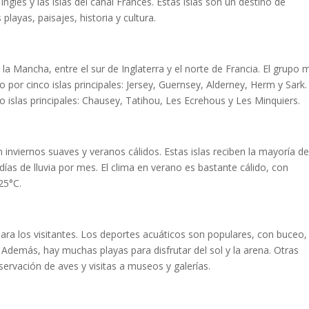
 Inglés y las islas del canal Francés. Estas islas son un destino de
ayas, paisajes, historia y cultura.
 la Mancha, entre el sur de Inglaterra y el norte de Francia. El grupo 
o por cinco islas principales: Jersey, Guernsey, Alderney, Herm y Sark.
o islas principales: Chausey, Tatihou, Les Ecrehous y Les Minquiers.
n inviernos suaves y veranos cálidos. Estas islas reciben la mayoría d
días de lluvia por mes. El clima en verano es bastante cálido, con
25°C.
para los visitantes. Los deportes acuáticos son populares, con buceo,
. Además, hay muchas playas para disfrutar del sol y la arena. Otras
servación de aves y visitas a museos y galerías.