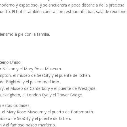
o moderno y espacioso, y se encuentra a poca distancia de la preciosa
uerto. El hotel también cuenta con restaurante, bar, sala de reunione
erismo a pie con la familia.
 Reino Unido:
io Nelson y el Mary Rose Museum.
mpton, el museo de SeaCity y el puente de Itchen.
ya de Brighton y el paseo marítimo.
bury, el Museo de Canterbury y el puente de Westgate.
e Buckingham, el London Eye y el Tower Bridge.
n estas ciudades:
, el Mary Rose Museum y el puerto de Portsmouth.
useo de SeaCity y el puente de Itchen.
ton y el famoso paseo marítimo.