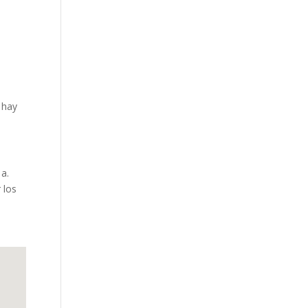
 hay
 a.
 los