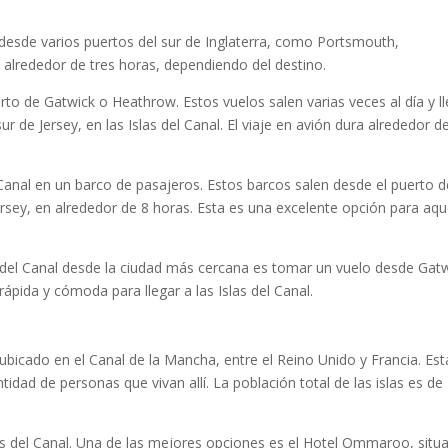
n desde varios puertos del sur de Inglaterra, como Portsmouth,
alrededor de tres horas, dependiendo del destino.
to de Gatwick o Heathrow. Estos vuelos salen varias veces al día y l
r de Jersey, en las Islas del Canal. El viaje en avión dura alrededor d
l Canal en un barco de pasajeros. Estos barcos salen desde el puerto d
Jersey, en alrededor de 8 horas. Esta es una excelente opción para aqu
s del Canal desde la ciudad más cercana es tomar un vuelo desde Gat
ápida y cómoda para llegar a las Islas del Canal.
 ubicado en el Canal de la Mancha, entre el Reino Unido y Francia. Est
idad de personas que vivan allí. La población total de las islas es de
s del Canal. Una de las mejores opciones es el Hotel Ommaroo, situ