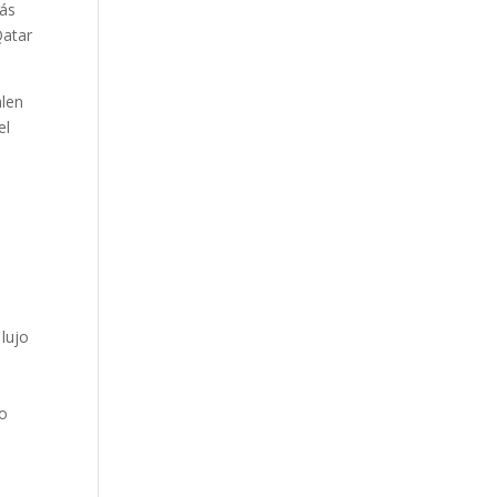
más
Qatar
alen
el
lujo
no