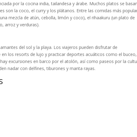
nciada por la cocina india, tailandesa y árabe. Muchos platos se basa
ntes son la coco, el curry y los plátanos. Entre las comidas más popula
una mezcla de atún, cebolla, limón y coco), el rihaakuru (un plato de
, arroz y verduras).
 amantes del sol y la playa. Los viajeros pueden disfrutar de
 en los resorts de lujo y practicar deportes acuáticos como el buceo,
 hay excursiones en barco por el atolón, así como paseos por la cult
en nadar con delfines, tiburones y manta rayas.
s