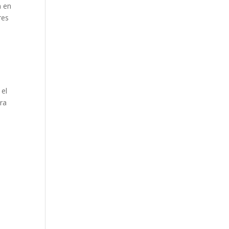
n en
res
 el
ura