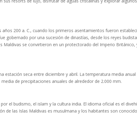
en sus resorts de lujo, disfrutar de aguas cristalinas y explorar alguno
los años 200 a. C., cuando los primeros asentamientos fueron establec
ís fue gobernado por una sucesión de dinastías, desde los reyes budist
s Maldivas se convirtieron en un protectorado del Imperio Británico, 
una estación seca entre diciembre y abril. La temperatura media anual
ad media de precipitaciones anuales de alrededor de 2.000 mm.
por el budismo, el islam y la cultura india. El idioma oficial es el divehi
ión de las Islas Maldivas es musulmana y los habitantes son conocid