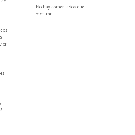
s de
No hay comentarios que
mostrar.
idos
as
y en
 es
,
os