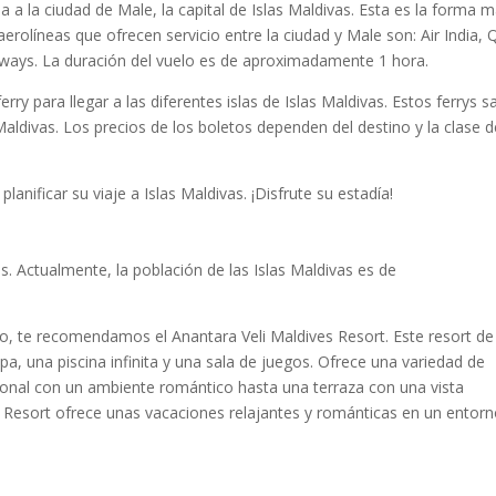
 a la ciudad de Male, la capital de Islas Maldivas. Esta es la forma 
 aerolíneas que ofrecen servicio entre la ciudad y Male son: Air India, 
Airways. La duración del vuelo es de aproximadamente 1 hora.
ry para llegar a las diferentes islas de Islas Maldivas. Estos ferrys s
Maldivas. Los precios de los boletos dependen del destino y la clase d
anificar su viaje a Islas Maldivas. ¡Disfrute su estadía!
. Actualmente, la población de las Islas Maldivas es de
o, te recomendamos el Anantara Veli Maldives Resort. Este resort de 
a, una piscina infinita y una sala de juegos. Ofrece una variedad de
ional con un ambiente romántico hasta una terraza con una vista
s Resort ofrece unas vacaciones relajantes y románticas en un entor