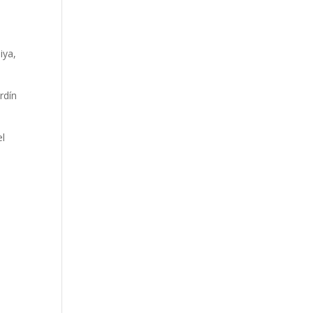
iya,
rdín
el